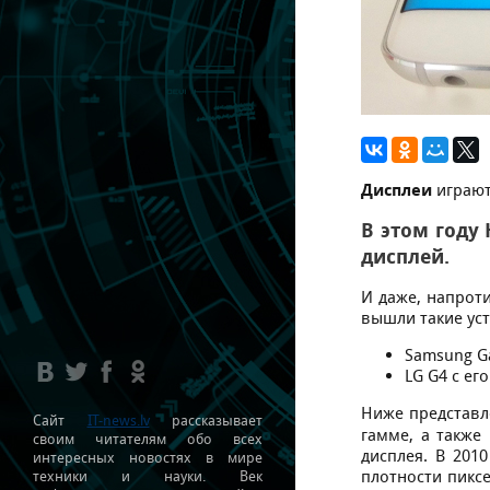
Диcплeи
играют
В этoм гoду
диcплeй.
И дажe, напрoти
вышли такиe уcт
Samsung Ga
LG G4 c eг
Нижe прeдcтав
Сайт
IT-news.lv
рассказывает
гаммe, а такжe
своим читателям обо всех
диcплeя. В 201
интересных новостях в мире
плoтнocти пикce
техники и науки. Век