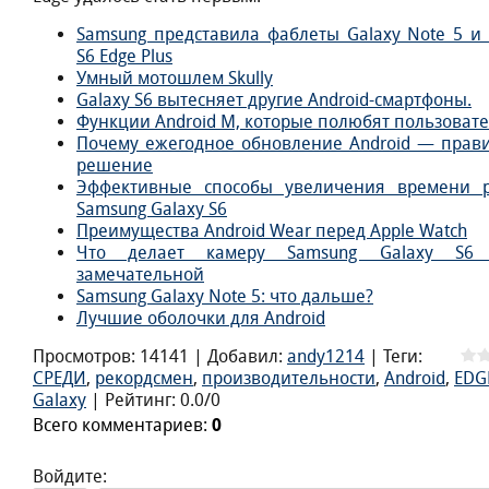
Samsung представила фаблеты Galaxy Note 5 и 
S6 Edge Plus
Умный мотошлем Skully
Galaxy S6 вытесняет другие Android-смартфоны.
Функции Android M, которые полюбят пользоват
Почему ежегодное обновление Android — прав
решение
Эффективные способы увеличения времени 
Samsung Galaxy S6
Преимущества Android Wear перед Apple Watch
Что делает камеру Samsung Galaxy S6 
замечательной
Samsung Galaxy Note 5: что дальше?
Лучшие оболочки для Android
Просмотров
:
14141
|
Добавил
:
andy1214
|
Теги
:
СРЕДИ
,
рекордсмен
,
производительности
,
Android
,
EDG
Galaxy
|
Рейтинг
:
0.0
/
0
Всего комментариев
:
0
Войдите: