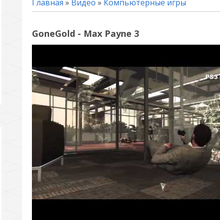
Главная
»
Видео
»
Компьютерные игры
GoneGold - Max Payne 3