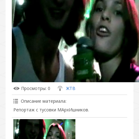
Просмотры
: 0
ЖТВ
Описание материала
:
Репортаж с тусовки МАрхИшников.