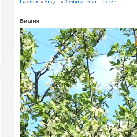
Главная
»
Видео
»
Хобби и образование
Вишня