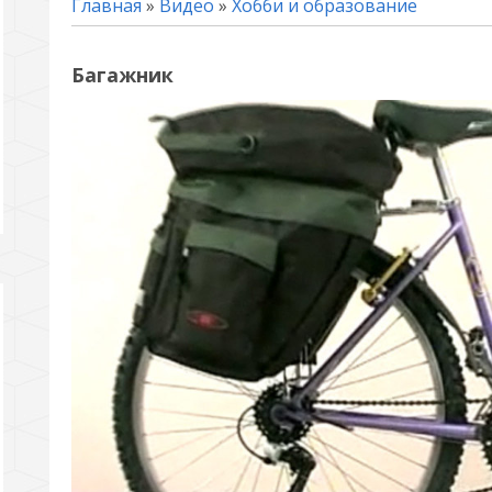
Главная
»
Видео
»
Хобби и образование
Багажник