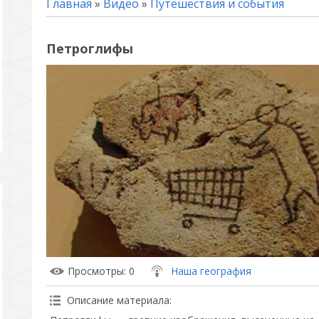
Главная
»
Видео
»
Путешествия и события
Петроглифы
Просмотры
: 0
Наша география
Описание материала
: