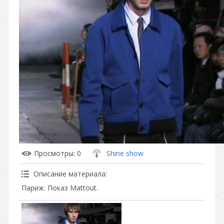
Просмотры
: 0
Shine show
Описание материала
:
Париж. Показ Mattout.