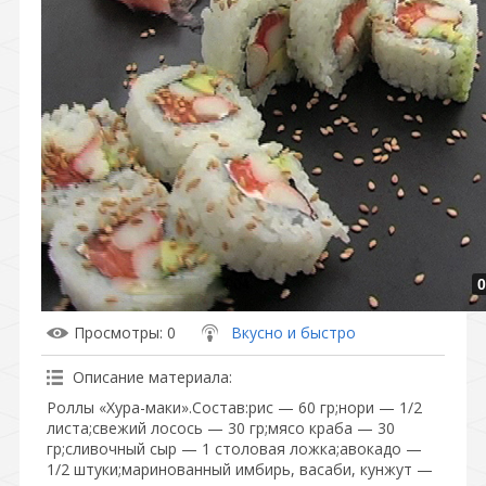
0
Просмотры
: 0
Вкусно и быстро
Описание материала
:
Роллы «Хура-маки».Состав:рис — 60 гр;нори — 1/2
листа;свежий лосось — 30 гр;мясо краба — 30
гр;сливочный сыр — 1 столовая ложка;авокадо —
1/2 штуки;маринованный имбирь, васаби, кунжут —