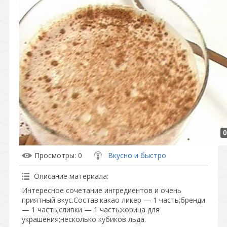
0
Просмотры
: 0
Вкусно и быстро
Описание материала
:
Интересное сочетание ингредиентов и очень
приятный вкус.Состав:какао ликер — 1 часть;бренди
— 1 часть;сливки — 1 часть;корица для
украшения;несколько кубиков льда.