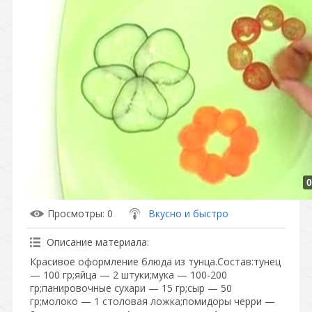
0
Просмотры
: 0
Вкусно и быстро
Описание материала
:
Красивое оформление блюда из тунца.Состав:тунец
— 100 гр;яйца — 2 штуки;мука — 100-200
гр;панировочные сухари — 15 гр;сыр — 50
гр;молоко — 1 столовая ложка;помидоры черри —