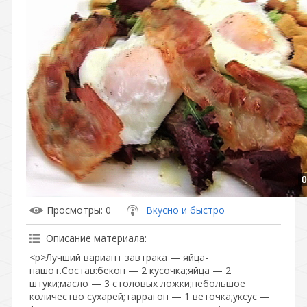
0
Просмотры
: 0
Вкусно и быстро
Описание материала
:
<p>Лучший вариант завтрака — яйца-
пашот.Состав:бекон — 2 кусочка;яйца — 2
штуки;масло — 3 столовых ложки;небольшое
количество сухарей;таррагон — 1 веточка;уксус —