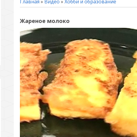
Главная
»
Видео
»
Хобби и образование
Жареное молоко