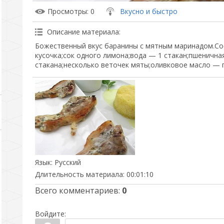
Просмотры
: 0
Вкусно и быстро
Описание материала
:
Божественный вкус баранины с мятным маринадом.Со
кусочка;сок одного лимона;вода — 1 стакан;пшенична
стакана;несколько веточек мяты;оливковое масло — п
Язык
: Русский
Длительность материала
: 00:01:10
Всего комментариев
:
0
Войдите: