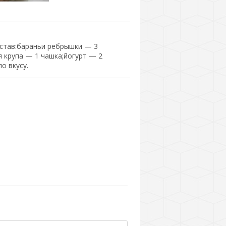
став:бараньи ребрышки — 3
я крупа — 1 чашка;йогурт — 2
о вкусу.