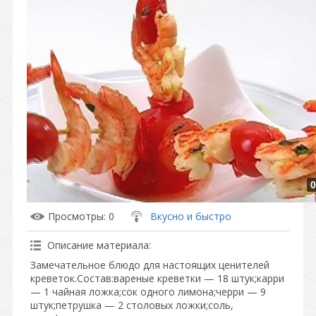
0
Просмотры
: 0
Вкусно и быстро
Описание материала
:
Замечательное блюдо для настоящих ценителей
креветок.Состав:вареные креветки — 18 штук;карри
— 1 чайная ложка;сок одного лимона;черри — 9
штук;петрушка — 2 столовых ложки;соль,