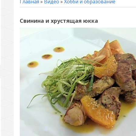
Главная
»
Видео
»
Хобби и образование
Свинина и хрустящая юкка