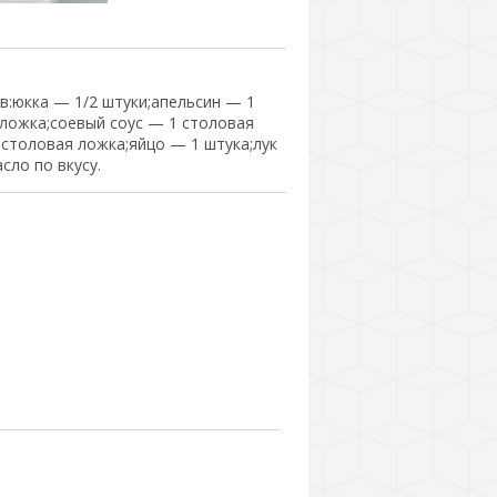
в:юкка — 1/2 штуки;апельсин — 1
 ложка;соевый соус — 1 столовая
 столовая ложка;яйцо — 1 штука;лук
сло по вкусу.