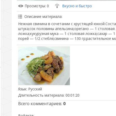
Просмотры
: 0
Вкусно и быстро
Описание материала
:
Нежная свинина в сочетании с хрустящей юккой.Соста
штука;сок половины апельсина;орегано — 1 столовая
ложка;кукурузная мука — 1 столовая ложка;сахар — 1
порей — 1/2 стебля;свинина — 130 гр;растительное ма
Язык
: Русский
Длительность материала
: 00:01:20
Всего комментариев
:
0
Войдите: