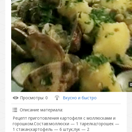
Просмотры
: 0
Вкусно и быстро
Описание материала
:
Рецепт приготовления картофеля с моллюсками и
горошком.Состав:моллюски — 1 тарелка;горошек —
1 стакан;картофель — 6 штук;лук — 2