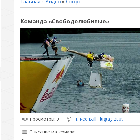
Главная
»
Видео
»
Спорт
Команда «Свободолюбивые»
Просмотры
: 0
1. Red Bull Flugtag 2009.
Описание материала
: