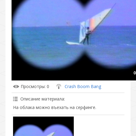
0
Просмотры
: 0
Crash Boom Bang
Описание материала
:
На облака можно въехать на серфинге.