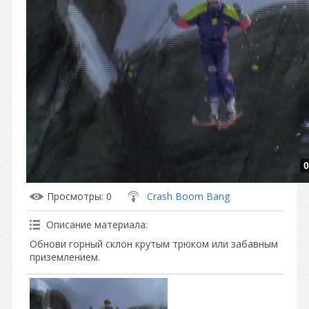
0
Просмотры
: 0
Crash Boom Bang
Описание материала
:
Обнови горный склон крутым трюком или забавным
приземлением.