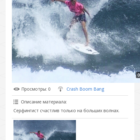
0
Просмотры
: 0
Crash Boom Bang
Описание материала
:
Серфингист счастлив только на больших волнах.