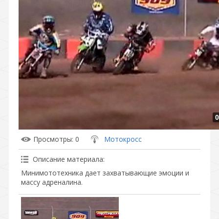
0
Просмотры
: 0
Мотокросс
Описание материала
:
Минимототехника дает захватывающие эмоции и
массу адреналина.