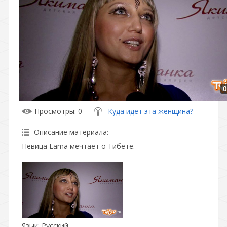
0
Просмотры
: 0
Куда идет эта женщина?
Описание материала
:
Певица Lama мечтает о Тибете.
Язык
: Русский