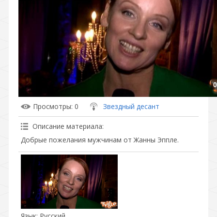
0
Просмотры
: 0
Звездный десант
Описание материала
:
Добрые пожелания мужчинам от Жанны Эппле.
Язык
: Русский