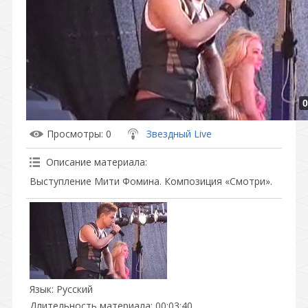
0
Просмотры
: 0
Звездный Live
Описание материала
:
Выступление Мити Фомина. Композиция «Смотри».
Язык
: Русский
Длительность материала
: 00:03:40