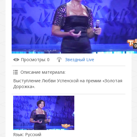
0
Просмотры
: 0
Звездный Live
Описание материала
:
Выступление Любви Успенской на премии «Золотая
Дорожка».
Язык
: Русский