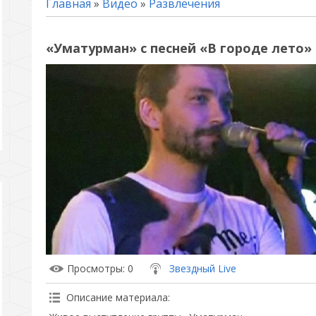
Главная
»
Видео
»
Развлечения
«Уматурман» с песней «В городе лето»
Просмотры
: 0
Звездный Live
Описание материала
: