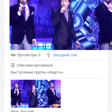
0
Просмотры
: 0
Звездный Live
Описание материала
:
Выступление группы «Кварто».
Язык
: Русский