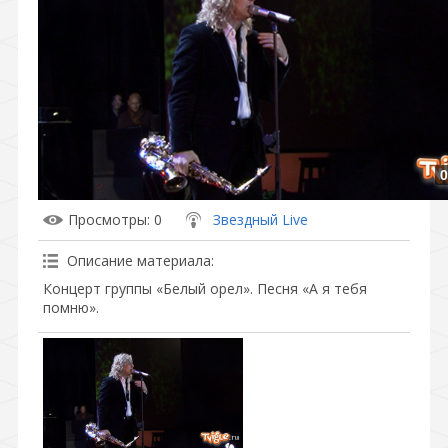
0
Просмотры
: 0
Звездный Live
Описание материала
:
Концерт группы «Белый орел». Песня «А я тебя
помню».