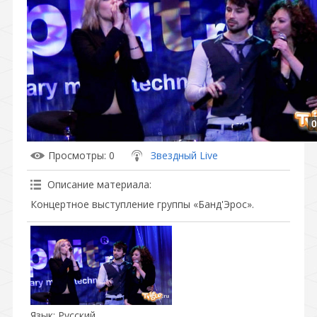
0
Просмотры
: 0
Звездный Live
Описание материала
:
Концертное выступление группы «Банд'Эрос».
Язык
: Русский