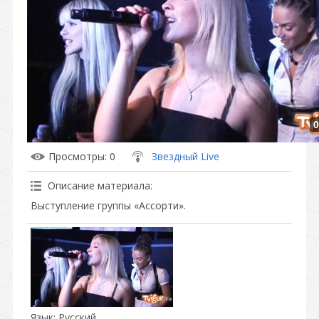
0
Просмотры
: 0
Звездный Live
Описание материала
:
Выступление группы «Ассорти».
Язык
: Русский