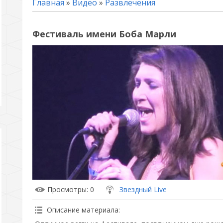
Главная
»
Видео
»
Развлечения
Фестиваль имени Боба Марли
Просмотры
: 0
Звездный Live
Описание материала
: