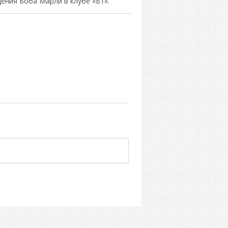
ения Боба Марли в клубе «Б1».