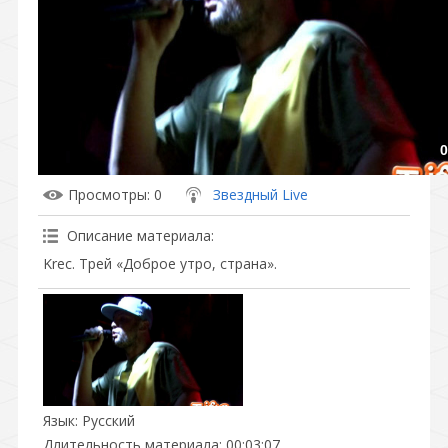
0
Просмотры
: 0
Звездный Live
Описание материала
:
Krec. Трей «Доброе утро, страна».
Язык
: Русский
Длительность материала
: 00:03:07