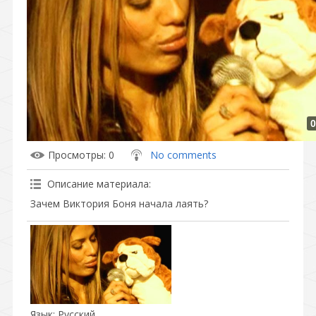
0
Просмотры
: 0
No comments
Описание материала
:
Зачем Виктория Боня начала лаять?
Язык
: Русский