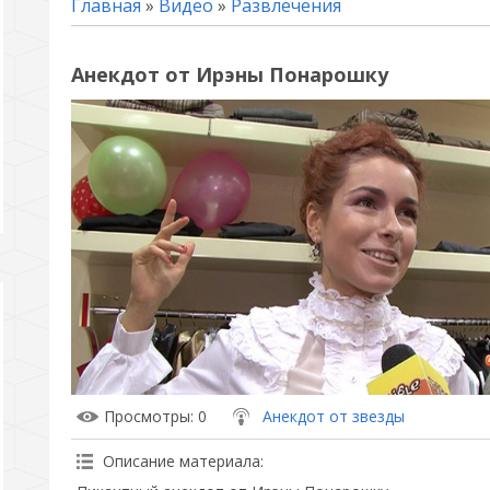
Главная
»
Видео
»
Развлечения
Анекдот от Ирэны Понарошку
Просмотры
: 0
Анекдот от звезды
Описание материала
: