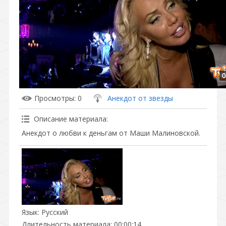
0
Просмотры
: 0
Анекдот от звезды
Описание материала
:
Анекдот о любви к деньгам от Маши Малиновской.
Язык
: Русский
Длительность материала
: 00:00:14