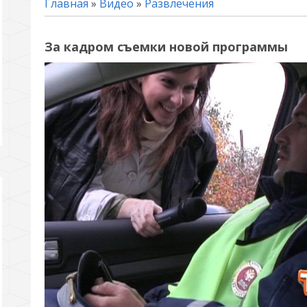
Главная
»
Видео
»
Развлечения
За кадром съемки новой программы