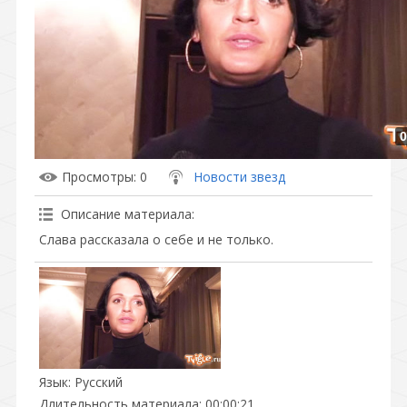
0
Просмотры
: 0
Новости звезд
Описание материала
:
Слава рассказала о себе и не только.
Язык
: Русский
Длительность материала
: 00:00:21