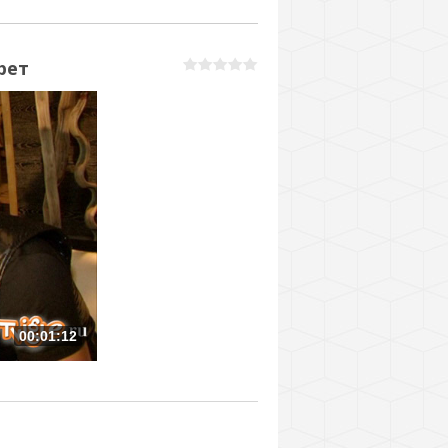
рет
00:01:12