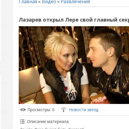
Главная
»
Видео
»
Развлечения
Лазарев открыл Лере свой главный сек
Просмотры
: 0
Новости звезд
Описание материала
: