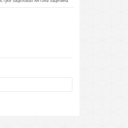
стуке зацеловал Антона Зацепина.