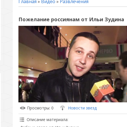
Главная
»
Видео
»
Развлечения
Пожелание россиянам от Ильи Зудина
Просмотры
: 0
Новости звезд
Описание материала
: