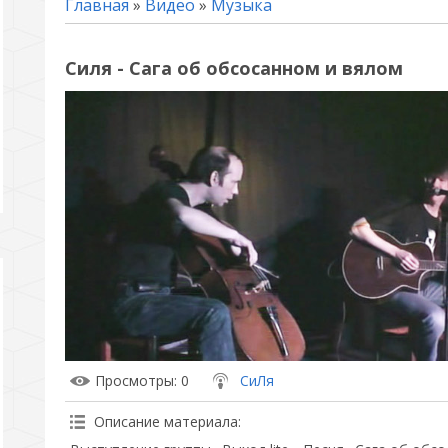
Главная
»
Видео
»
Музыка
Силя - Сага об обсосанном и вялом
Просмотры
: 0
СиЛя
Описание материала
: