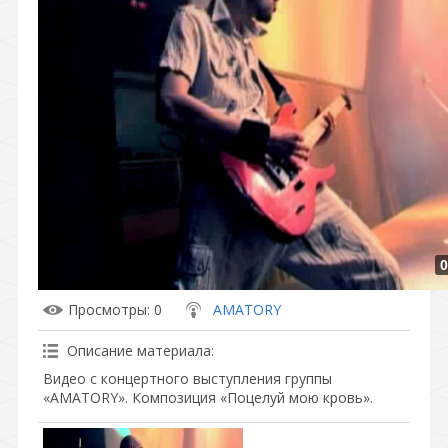
0
Просмотры
: 0
AMATORY
Описание материала
:
Видео с концертного выступления группы
«АМAТОRY». Композиция «Поцелуй мою кровь».