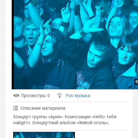
0
Просмотры
: 0
Рок-музыка
Описание материала
:
Концерт группы «Ария». Композиция «Небо тебя
найдёт». Концертный альбом «Живой огонь».