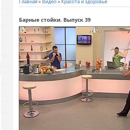
Главная
»
Видео
»
Красота и здоровье
Барные стойки. Выпуск 39