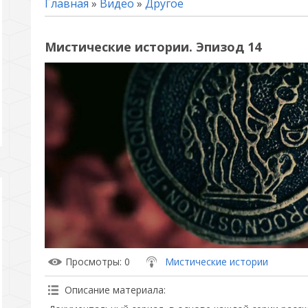
Главная
»
Видео
»
Другое
Мистические истории. Эпизод 14
Просмотры
: 0
Мистические истории
Описание материала
: