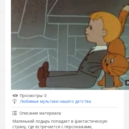
0
Просмотры
: 0
Любимые мультики нашего детства
Описание материала
:
Маленький лодырь попадает в фантастическую
страну, где встречается с персонажами,