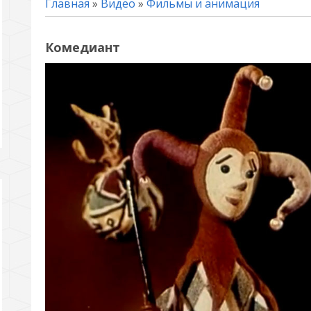
Главная
»
Видео
»
Фильмы и анимация
Комедиант