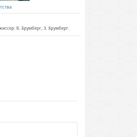
тства
иссер: В. Брумберг, З. Брумберг.