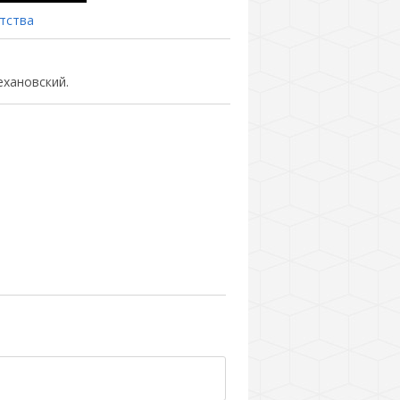
тства
ехановский.